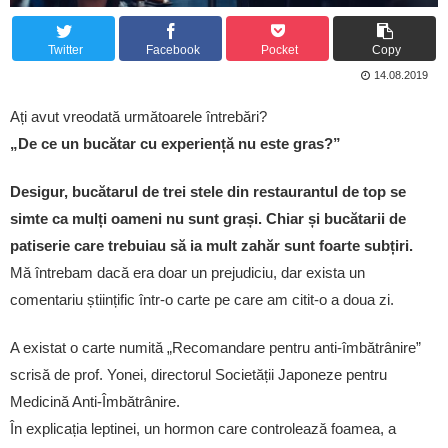
Twitter
Facebook
Pocket
Copy
14.08.2019
Ați avut vreodată următoarele întrebări?
„De ce un bucătar cu experiență nu este gras?”
Desigur, bucătarul de trei stele din restaurantul de top se
simte ca mulți oameni nu sunt grași. Chiar și bucătarii de
patiserie care trebuiau să ia mult zahăr sunt foarte subțiri.
Mă întrebam dacă era doar un prejudiciu, dar exista un
comentariu științific într-o carte pe care am citit-o a doua zi.
A existat o carte numită „Recomandare pentru anti-îmbătrânire”
scrisă de prof. Yonei, directorul Societății Japoneze pentru
Medicină Anti-Îmbătrânire.
În explicația leptinei, un hormon care controlează foamea, a