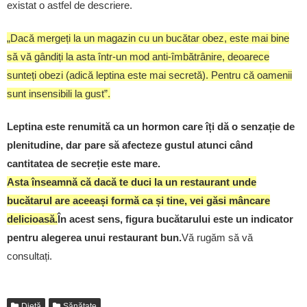
existat o astfel de descriere.
„Dacă mergeți la un magazin cu un bucătar obez, este mai bine
să vă gândiți la asta într-un mod anti-îmbătrânire, deoarece
sunteți obezi (adică leptina este mai secretă). Pentru că oamenii
sunt insensibili la gust”.
Leptina este renumită ca un hormon care îți dă o senzație de
plenitudine, dar pare să afecteze gustul atunci când
cantitatea de secreție este mare.
Asta înseamnă că dacă te duci la un restaurant unde
bucătarul are aceeași formă ca și tine, vei găsi mâncare
delicioasă.
În acest sens, figura bucătarului este un indicator
pentru alegerea unui restaurant bun.
Vă rugăm să vă
consultați.
Dietă
Sănătate