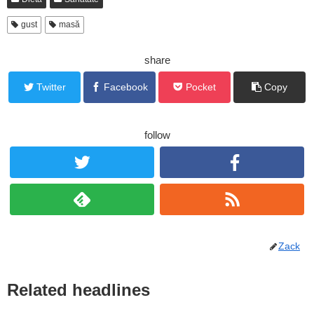
gust
masă
share
Twitter
Facebook
Pocket
Copy
follow
Zack
Related headlines