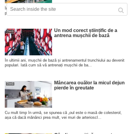
În ultimii ani, biroul permanent a devenit un subiect fierbinte.Motivul
pentru care vorbim atât de mult despre biroul pe...
Un mod corect științific de a
Dietă
antrena mușchii de bază
În ultimii ani, mușchii de bază și antrenamentul trunchiului au devenit
populari. Iată cum să vă antrenați mușchii de ba...
Mâncarea ouălor la micul dejun
Dietă
pierde în greutate
Cu mult timp în urmă, se spunea că „oul este o masă de colesterol,
așa că dacă mănânci prea mult, vei muri de arterioscl...