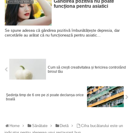
Gândirea pozitivă nu poate
Consolidarea mintală
funcționa pentru asiatici
Se spune adesea că gândirea pozitivă îmbunătățește depresia, dar
cercetările au arătat că nu funcționează pentru asiatic...
Cum să crești creativitatea și fericirea controlând
biroul tău
Ședința timp de 6 ore pe zi poate declanșa orice
boală
Home
Sănătate
Dietă
Cifra bucătarului este un
indicator pentru alegerea unui restaurant bun